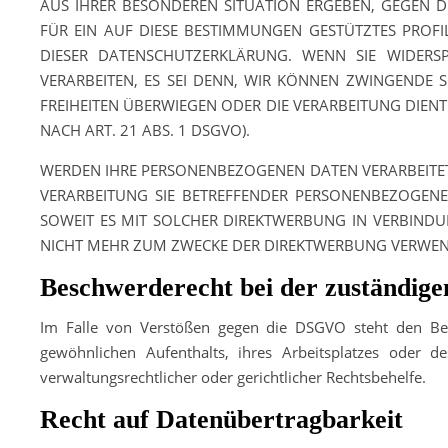
AUS IHRER BESONDEREN SITUATION ERGEBEN, GEGEN D
FÜR EIN AUF DIESE BESTIMMUNGEN GESTÜTZTES PROFI
DIESER DATENSCHUTZERKLÄRUNG. WENN SIE WIDER
VERARBEITEN, ES SEI DENN, WIR KÖNNEN ZWINGENDE 
FREIHEITEN ÜBERWIEGEN ODER DIE VERARBEITUNG DI
NACH ART. 21 ABS. 1 DSGVO).
WERDEN IHRE PERSONENBEZOGENEN DATEN VERARBEITET,
VERARBEITUNG SIE BETREFFENDER PERSONENBEZOGENE
SOWEIT ES MIT SOLCHER DIREKTWERBUNG IN VERBIND
NICHT MEHR ZUM ZWECKE DER DIREKTWERBUNG VERWENDE
Beschwerde­recht bei der zuständige
Im Falle von Verstößen gegen die DSGVO steht den Betr
gewöhnlichen Aufenthalts, ihres Arbeitsplatzes oder 
verwaltungsrechtlicher oder gerichtlicher Rechtsbehelfe.
Recht auf Daten­übertrag­barkeit