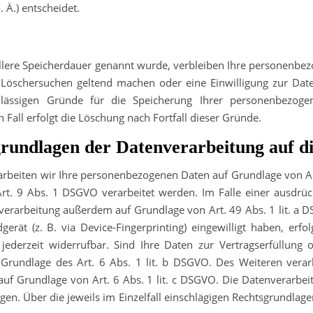
Ä.) entscheidet.
ellere Speicherdauer genannt wurde, verbleiben Ihre personenbez
es Löschersuchen geltend machen oder eine Einwilligung zur Dat
zulässigen Gründe für die Speicherung Ihrer personenbezog
 Fall erfolgt die Löschung nach Fortfall dieser Gründe.
rundlagen der Datenverarbeitung auf d
rarbeiten wir Ihre personenbezogenen Daten auf Grundlage von Art
rt. 9 Abs. 1 DSGVO verarbeitet werden. Im Falle einer ausdrück
verarbeitung außerdem auf Grundlage von Art. 49 Abs. 1 lit. a D
erät (z. B. via Device-Fingerprinting) eingewilligt haben, erfo
ederzeit widerrufbar. Sind Ihre Daten zur Vertragserfüllung 
Grundlage des Art. 6 Abs. 1 lit. b DSGVO. Des Weiteren verarb
d auf Grundlage von Art. 6 Abs. 1 lit. c DSGVO. Die Datenverarb
olgen. Über die jeweils im Einzelfall einschlägigen Rechtsgrundla