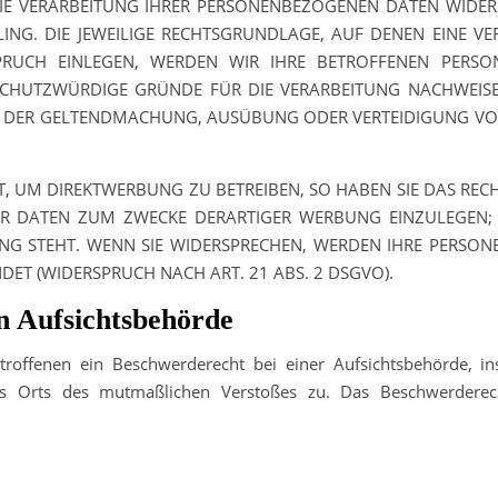
IE VERARBEITUNG IHRER PERSONENBEZOGENEN DATEN WIDERS
LING. DIE JEWEILIGE RECHTSGRUNDLAGE, AUF DENEN EINE V
SPRUCH EINLEGEN, WERDEN WIR IHRE BETROFFENEN PERS
SCHUTZWÜRDIGE GRÜNDE FÜR DIE VERARBEITUNG NACHWEISEN
ENT DER GELTENDMACHUNG, AUSÜBUNG ODER VERTEIDIGUNG V
 UM DIREKTWERBUNG ZU BETREIBEN, SO HABEN SIE DAS RECHT
R DATEN ZUM ZWECKE DERARTIGER WERBUNG EINZULEGEN; D
UNG STEHT. WENN SIE WIDERSPRECHEN, WERDEN IHRE PERSO
T (WIDERSPRUCH NACH ART. 21 ABS. 2 DSGVO).
n Aufsichts­behörde
offenen ein Beschwerderecht bei einer Aufsichtsbehörde, in
des Orts des mutmaßlichen Verstoßes zu. Das Beschwerderec