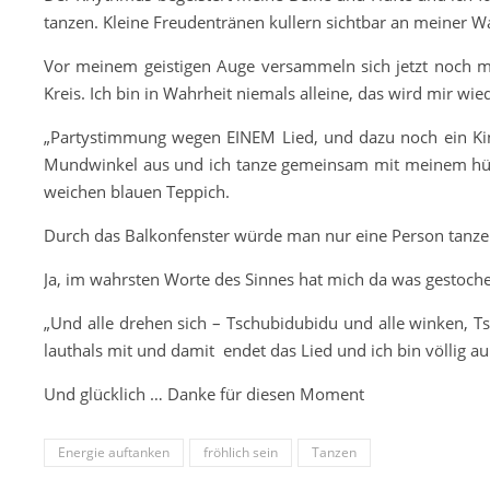
tanzen. Kleine Freudentränen kullern sichtbar an meiner Wa
Vor meinem geistigen Auge versammeln sich jetzt noch me
Kreis. Ich bin in Wahrheit niemals alleine, das wird mir wi
„Partystimmung wegen EINEM Lied, und dazu noch ein Kinder
Mundwinkel aus und ich tanze gemeinsam mit meinem hüp
weichen blauen Teppich.
Durch das Balkonfenster würde man nur eine Person tanzen 
Ja, im wahrsten Worte des Sinnes hat mich da was gestoc
„Und alle drehen sich – Tschubidubidu und alle winken, Ts
lauthals mit und damit endet das Lied und ich bin völlig au
Und glücklich … Danke für diesen Moment
Energie auftanken
fröhlich sein
Tanzen