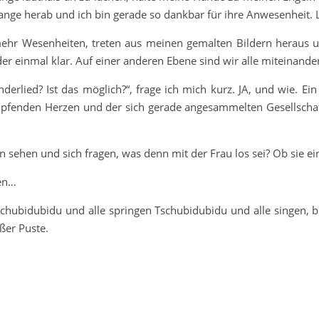
nge herab und ich bin gerade so dankbar für ihre Anwesenheit. Le
hr Wesenheiten, treten aus meinen gemalten Bildern heraus un
eder einmal klar. Auf einer anderen Ebene sind wir alle miteinand
lied? Ist das möglich?“, frage ich mich kurz. JA, und wie. Ein 
fenden Herzen und der sich gerade angesammelten Gesellschaf
sehen und sich fragen, was denn mit der Frau los sei? Ob sie ei
hen…
chubidubidu und alle springen Tschubidubidu und alle singen, bi
ßer Puste.