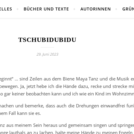
ELLES
BÜCHER UND TEXTE
AUTORINNEN
GRÜ
TSCHUBIDUBIDU
29. Juni 2023
beginnt“ … sind Zeilen aus dem Biene Maya Tanz und die Musik 
wegen. Ja, jetzt hebe ich die Hände dazu, recke und strecke m
e so gar keiner beobachten kann und ich wie ein Kind im Wohnz
machen und bemerke, dass auch die Drehungen einwandfrei fun
em Fall kann sie es.
anz aus meinem Sein heraus und gemeinsam singen und springen
nge lauthals an zu lachen, halte meine Hände zu meinen Engeln