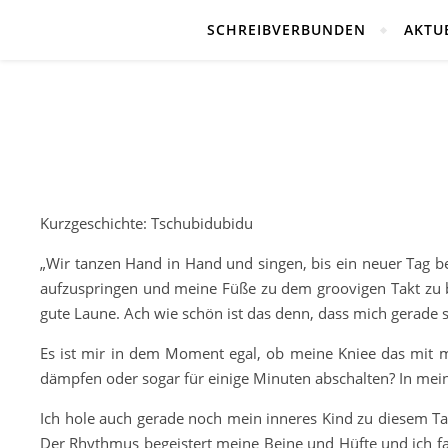
SCHREIBVERBUNDEN
AKTU
Kurzgeschichte: Tschubidubidu
„Wir tanzen Hand in Hand und singen, bis ein neuer Tag 
aufzuspringen und meine Füße zu dem groovigen Takt zu be
gute Laune. Ach wie schön ist das denn, dass mich gerad
Es ist mir in dem Moment egal, ob meine Kniee das mit 
dämpfen oder sogar für einige Minuten abschalten? In mein
Ich hole auch gerade noch mein inneres Kind zu diesem T
Der Rhythmus begeistert meine Beine und Hüfte und ich fa